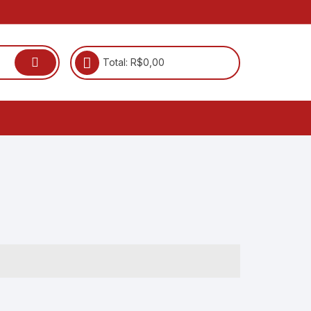
Total:
R$
0,00
ão
Coletores
Conversores
Gaveta
Leitor de Código de Barras