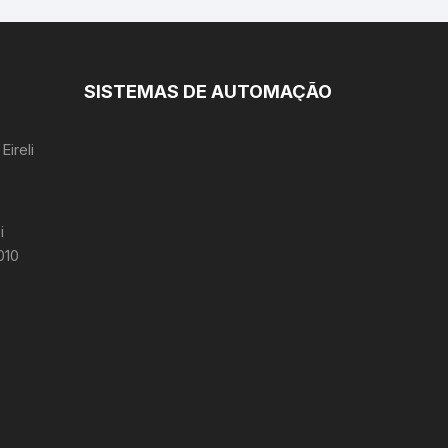
Microterminal
Monitor Touch
SISTEMAS DE AUTOMAÇÃO
Sat Fiscal
Eireli
Terminal de Consulta
i
010