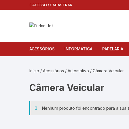
Pular
ACESSO / CADASTRAR
para
o
conteúdo
ACESSÓRIOS
INFORMÁTICA
PAPELARIA
Apresentador
Armazenamento
Bobinas Reg
Início
/
Acessórios
/
Automotivo
/ Câmera Veicular
Audio
Componentes
Papel Fotogr
Fone
Câmera Veicular
Automotivo
Computador
Receptor 
Câmera Vei
Cabos e Adaptadores
Energia
Speaker
Sensor de
Adaptador
Nenhum produto foi encontrado para a sua 
Mobilidade
Gabinete e Refrigeração
Cabo de Á
Case