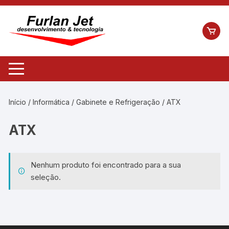
Pular
para
o
conteúdo
Início
/
Informática
/
Gabinete e Refrigeração
/ ATX
ATX
Nenhum produto foi encontrado para a sua
seleção.